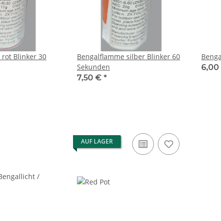
rot Blinker 30
Bengalflamme silber Blinker 60
Benga
Sekunden
6,00
7,50 €
*
AUF LAGER