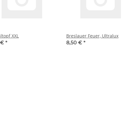
ltopf XXL
Breslauer Feuer, Ultralux
 €
*
8,50 €
*