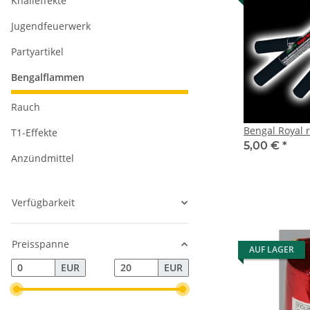
Knalleffekte
Jugendfeuerwerk
Partyartikel
Bengalflammen
Rauch
Bengal Royal r
T1-Effekte
5,00 €
*
Anzündmittel
Verfügbarkeit
Preisspanne
AUF LAGER
EUR
EUR