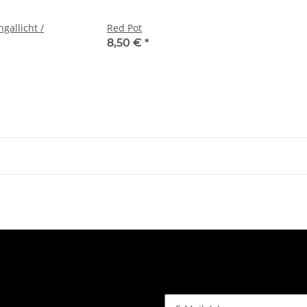
ngallicht /
Red Pot
8,50 €
*