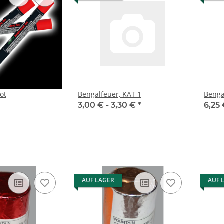
ot
Bengalfeuer, KAT 1
Benga
3,00 € -
3,30 €
*
6,25
AUF LAGER
AUF 