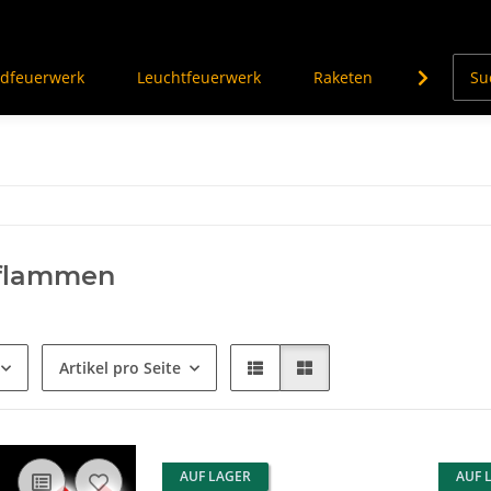
dfeuerwerk
Leuchtfeuerwerk
Raketen
Knalleffe
flammen
Artikel pro Seite
AUF LAGER
AUF 