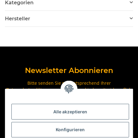
Kategorien
Hersteller
Newsletter Abonnieren
Bitte senden Sie mir entsprechend Ihrer
Datenschutzerklärung
regelmäßig und jederzeit widerruflich
Informationen zu Ihrem Produktsortiment per E-Mail zu.
Abonnieren
Alle akzeptieren
Newsletter Abonnieren
Konfigurieren