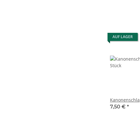
AUF LAGER
Kanonenschlag
7,50 €
*