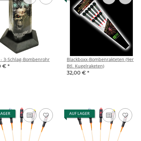
 - 3-Schlag-Bombenrohr
Blackboxx-Bombenrakteten (9er
Btl. Kugelraketen)
0 €
*
32,00 €
*
LAGER
AUF LAGER