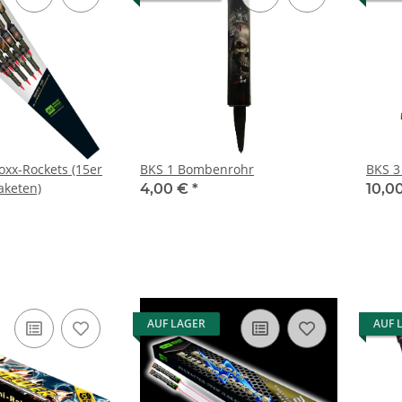
oxx-Rockets (15er
BKS 1 Bombenrohr
BKS 3
aketen)
4,00 €
*
10,0
AUF LAGER
AUF 