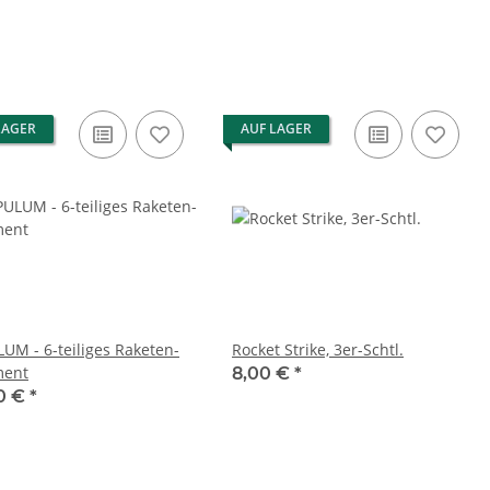
LAGER
AUF LAGER
UM - 6-teiliges Raketen-
Rocket Strike, 3er-Schtl.
ment
8,00 €
*
0 €
*