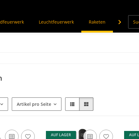
dfeuerwerk
Leuchtfeuerwerk
Raketen
Knalleffe
n
Artikel pro Seite
AUF LAGER
AUF 