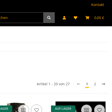
Kontakt
kte
Jugendfeuerwerk
Partyartikel
Bengalflamm
0,00 €
Artikel 1 - 20 von 27
1
2
LAGER
AUF LAGER