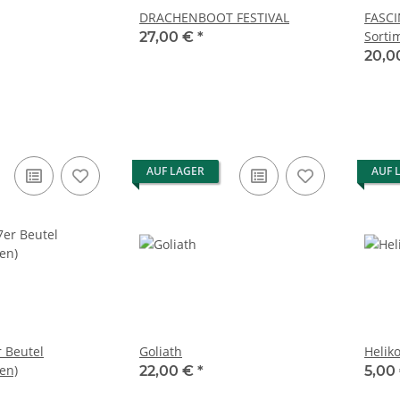
DRACHENBOOT FESTIVAL
FASCI
Sorti
27,00 €
*
20,0
AUF LAGER
AUF 
r Beutel
Goliath
Helik
en)
22,00 €
*
5,00