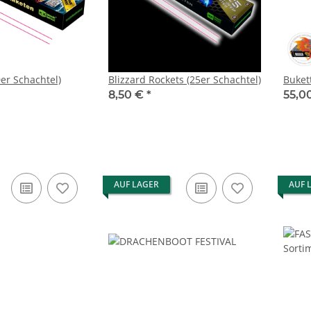
0er Schachtel)
Blizzard Rockets (25er Schachtel)
Buket
8,50 €
*
55,0
AUF LAGER
AUF 