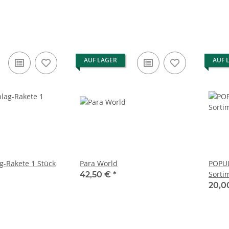
AUF LAGER
AUF 
-Rakete 1 Stück
Para World
POPUL
Sorti
42,50 €
*
20,0