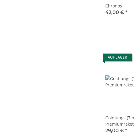
Chronos
42,00 €
*
AUF LAGER
Goldjungs (7e
Premiumraket
29,00 €
*