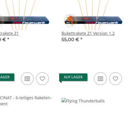
trakete Z1
Bukettrakete Z1 Version 1.2
0 €
*
55,00 €
*
LAGER
AUF LAGER