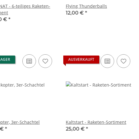
NAT - 6-teiliges Raketen-
Flying Thunderballs
ment
12,00 €
*
0 €
*
LAGER
AUSVERKAUFT
opter, 3er-Schachtel
Kaltstart - Raketen-Sortiment
 €
*
25,00 €
*