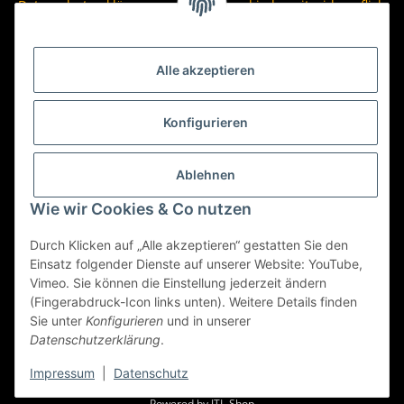
Datenschutzerklärung
regelmäßig und jederzeit widerruflich
Informationen zu Ihrem Produktsortiment per E-Mail zu.
Abonnieren
Alle akzeptieren
Newsletter Abonnieren
Konfigurieren
Ablehnen
Wie wir Cookies & Co nutzen
Durch Klicken auf „Alle akzeptieren“ gestatten Sie den
Einsatz folgender Dienste auf unserer Website: YouTube,
Vimeo. Sie können die Einstellung jederzeit ändern
(Fingerabdruck-Icon links unten). Weitere Details finden
Gesetzliche Informationen
Sie unter
Konfigurieren
und in unserer
Datenschutzerklärung
.
* Alle Preise inkl. gesetzlicher USt.
Impressum
|
Datenschutz
Powered by
JTL-Shop