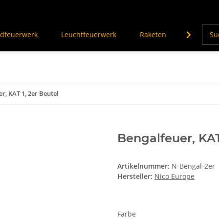
dfeuerwerk
Leuchtfeuerwerk
Raketen
Knalleffe
r, KAT 1, 2er Beutel
Bengalfeuer, KAT
Artikelnummer:
N-Bengal-2er
Hersteller:
Nico Europe
Farbe