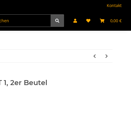
Kontakt
kte
Jugendfeuerwerk
Partyartikel
Bengalflamm
0,00 €
 1, 2er Beutel