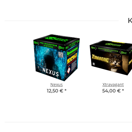
K
Nexus
Xtravagant
12,50 €
*
54,00 €
*