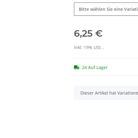
Bitte wählen Sie eine Variat
6,25 €
inkl. 19% USt. ,
24 Auf Lager
x
Dieser Artikel hat Variatio