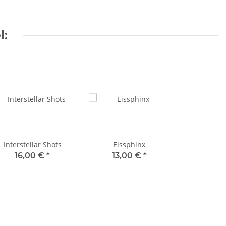
l:
Interstellar Shots
Eissphinx
16,00 €
*
13,00 €
*