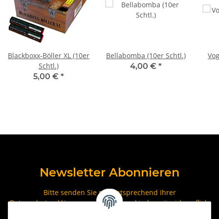
Blackboxx-Böller XL (10er
Bellabomba (10er Schtl.)
Vog
Schtl.)
4,00 €
*
5,00 €
*
Newsletter Abonnieren
Bitte senden Sie mir entsprechend Ihrer
Datenschutzerklärung
regelmäßig und jederzeit widerruflich
Informationen zu Ihrem Produktsortiment per E-Mail zu.