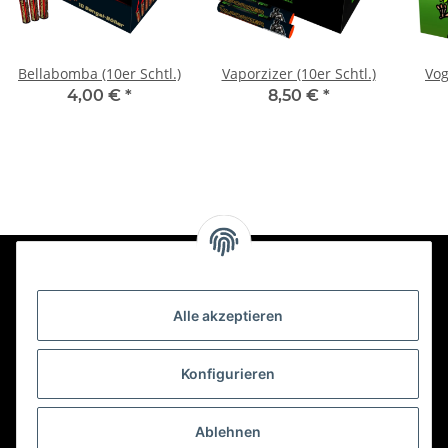
Bellabomba (10er Schtl.)
Vaporzizer (10er Schtl.)
Vog
4,00 €
*
8,50 €
*
Newsletter Abonnieren
Alle akzeptieren
Bitte senden Sie mir entsprechend Ihrer
Datenschutzerklärung
regelmäßig und jederzeit widerruflich
Konfigurieren
Informationen zu Ihrem Produktsortiment per E-Mail zu.
Ablehnen
Abonnieren