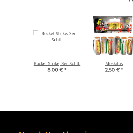
Rocket Strike, 3er-Schtl.
Moskitos
8,00 €
*
2,50 €
*