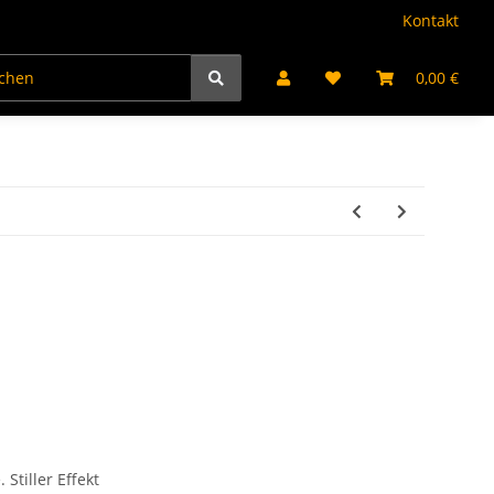
Kontakt
kte
Jugendfeuerwerk
Partyartikel
Bengalflamm
0,00 €
 Stiller Effekt