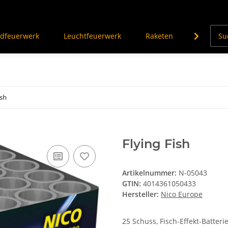
dfeuerwerk
Leuchtfeuerwerk
Raketen
Knalleffe
ish
Flying Fish
ern (Youtube). Möchtest Du
e bitte in den Einstellungen
Artikelnummer:
N-05043
chließend die Seite neu.
GTIN:
4014361050433
Hersteller:
Nico Europe
25 Schuss, Fisch-Effekt-Batterie.