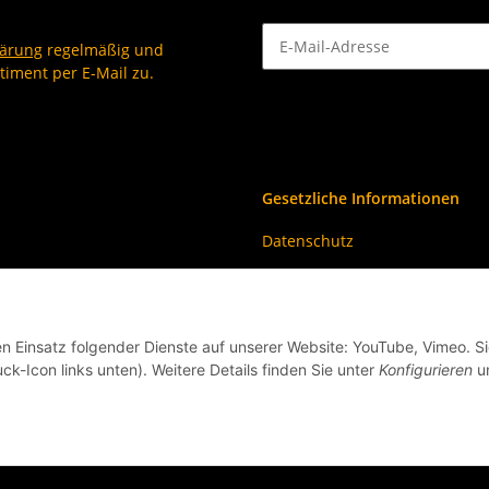
lärung
regelmäßig und
timent per E-Mail zu.
Newsletter Abonnieren
Gesetzliche Informationen
Datenschutz
AGB
Impressum
en Einsatz folgender Dienste auf unserer Website: YouTube, Vimeo. S
Widerrufsrecht
ck-Icon links unten). Weitere Details finden Sie unter
Konfigurieren
un