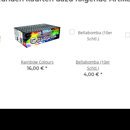
Rainbow Colours
Bellabomba (10er
Schtl.)
16,00 €
*
4,00 €
*