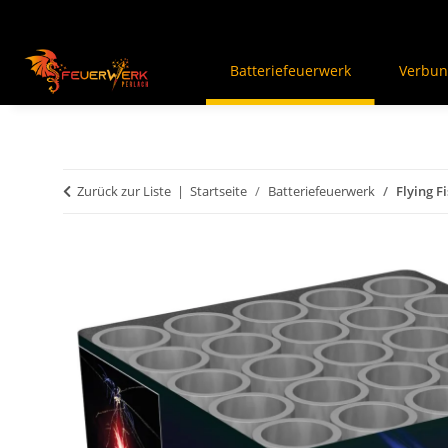
Batteriefeuerwerk
Verbun
Zurück zur Liste
Startseite
Batteriefeuerwerk
Flying F
An dieser Stelle findest Du Inhalte von Drittanbiet
Inhalte von Drittanbietern angezeigt bekommen, klick
zur Privatssphäre "Alle akzeptieren" und lade ans