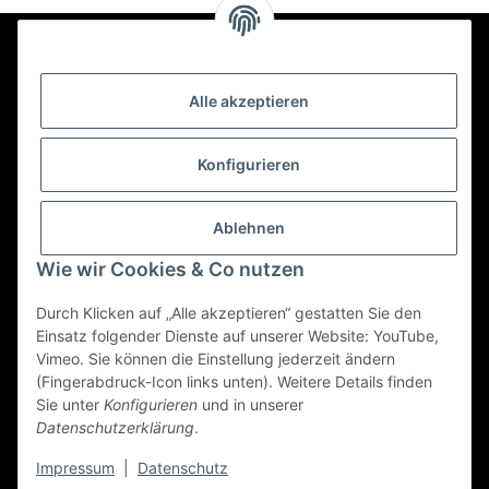
Newsletter Abonnieren
Alle akzeptieren
Bitte senden Sie mir entsprechend Ihrer
Datenschutzerklärung
regelmäßig und jederzeit widerruflich
Konfigurieren
Informationen zu Ihrem Produktsortiment per E-Mail zu.
Ablehnen
Abonnieren
Wie wir Cookies & Co nutzen
Newsletter Abonnieren
Durch Klicken auf „Alle akzeptieren“ gestatten Sie den
Einsatz folgender Dienste auf unserer Website: YouTube,
Vimeo. Sie können die Einstellung jederzeit ändern
(Fingerabdruck-Icon links unten). Weitere Details finden
Gesetzliche Informationen
Sie unter
Konfigurieren
und in unserer
Datenschutzerklärung
.
* Alle Preise inkl. gesetzlicher USt.
Impressum
|
Datenschutz