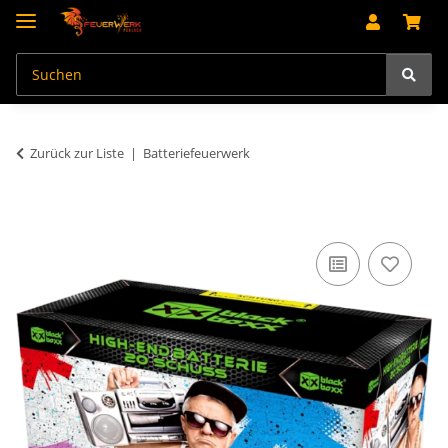
Zurück zur Liste
Batteriefeuerwerk
An dieser Stelle findest Du Inhalte von Drittanbietern (Youtube).
Möchtest Du Inhalte von Drittanbietern angezeigt bekommen, klicke
bitte in den Einstellungen zur Privatssphäre "Alle akzeptieren" und
lade anschließend die Seite neu.