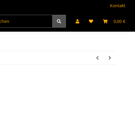
Kontakt
kte
Jugendfeuerwerk
Partyartikel
Bengalflamm
0,00 €