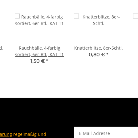
l.
Rauchbälle, 4-farbig
Knatterblitze, 8er-Schtl.
sortiert, 6er-Btl., KAT T1
0,80 €
*
1,50 €
*
lärung
regelmäßig und