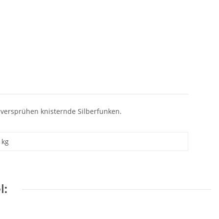
 versprühen knisternde Silberfunken.
 kg
l: