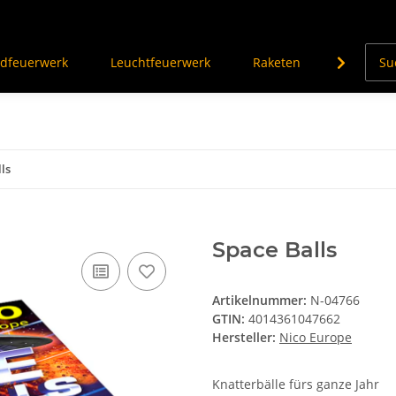
dfeuerwerk
Leuchtfeuerwerk
Raketen
Knalleffe
ls
Space Balls
ern (Youtube). Möchtest Du
e bitte in den Einstellungen
Artikelnummer:
N-04766
chließend die Seite neu.
GTIN:
4014361047662
Hersteller:
Nico Europe
Knatterbälle fürs ganze Jahr