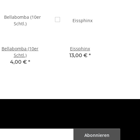
Bellabomba (10er
Eissphinx
Schtl.)
13,00 €
*
4,00 €
*
Abonnieren