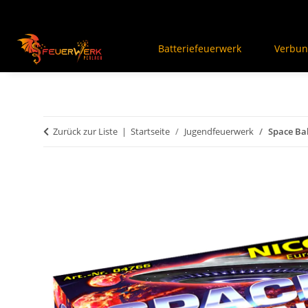
Batteriefeuerwerk
Verbun
Zurück zur Liste
Startseite
Jugendfeuerwerk
Space Bal
An dieser Stelle findest Du Inhalte von Drittanbiet
Inhalte von Drittanbietern angezeigt bekommen, klick
zur Privatssphäre "Alle akzeptieren" und lade ans