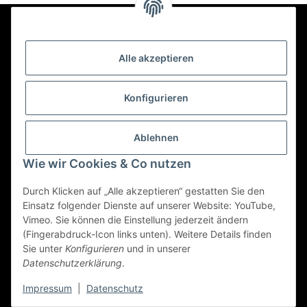
Newsletter Abonnieren
Alle akzeptieren
Bitte senden Sie mir entsprechend Ihrer
Konfigurieren
Datenschutzerklärung
regelmäßig und jederzeit widerruflich
Informationen zu Ihrem Produktsortiment per E-Mail zu.
Ablehnen
Abonnieren
Wie wir Cookies & Co nutzen
Newsletter Abonnieren
Durch Klicken auf „Alle akzeptieren“ gestatten Sie den
Einsatz folgender Dienste auf unserer Website: YouTube,
Vimeo. Sie können die Einstellung jederzeit ändern
(Fingerabdruck-Icon links unten). Weitere Details finden
Gesetzliche Informationen
Sie unter
Konfigurieren
und in unserer
Datenschutzerklärung
.
* Alle Preise inkl. gesetzlicher USt.
Impressum
|
Datenschutz