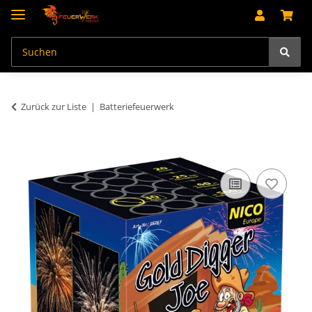
Zurück zur Liste
Batteriefeuerwerk
An dieser Stelle findest Du Inhalte von Drittanbietern (Youtube).
Möchtest Du Inhalte von Drittanbietern angezeigt bekommen, klicke
bitte in den Einstellungen zur Privatssphäre "Alle akzeptieren" und
lade anschließend die Seite neu.